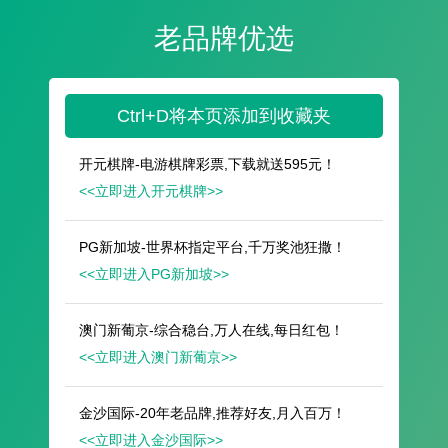
遥想公瑾当年，小乔初嫁了，雄姿英发。
羽扇纶巾，谈笑间，樯橹灰飞烟灭。
故国神游，多情应笑我，早生华发。
人生如梦，一尊还酹江月。